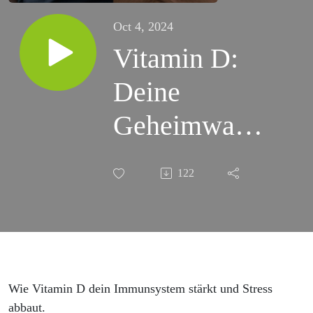
Oct 4, 2024
Vitamin D:
Deine
Geheimwaffe
gegen Stress
122
und
Krankheiten
#243
Wie Vitamin D dein Immunsystem stärkt und Stress
abbaut.